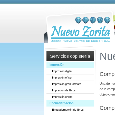
Nu
Servicios copistería
Impresión
Impresión digital
Compr
Impresión offset
Una de nue
Impresión gran formato
de la comp
Impresión de libros
objetivo e
Impresión online
Encuadernacion
Compr
Encuadernación de libros