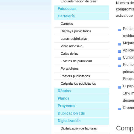
Encuadernación de tesis
Nuestro de
Fotocopias
compromiso
activa que
Cartelería
Carteles
Procur
Displays publicitarios
residu
Lonas publicitarias
Mejora
Vinilo adhesivo
Aplica
Cajas de luz
Cumpli
Folletos de publicidad
Promoc
Portafolletos
primas
Posters publicitarios
Bosque
Calendarios publicitarios
El pap
Rótulos
18% m
Planos
desper
Proyectos
Creemo
Duplicacion cds
Digitalización
Compr
Digitalización de facturas