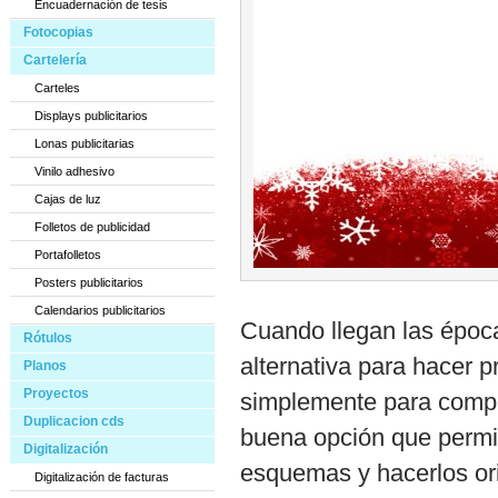
Encuadernación de tesis
Fotocopias
Cartelería
Carteles
Displays publicitarios
Lonas publicitarias
Vinilo adhesivo
Cajas de luz
Folletos de publicidad
Portafolletos
Posters publicitarios
Calendarios publicitarios
Cuando llegan las época
Rótulos
alternativa para hacer p
Planos
Proyectos
simplemente para compar
Duplicacion cds
buena opción que permit
Digitalización
esquemas y hacerlos ori
Digitalización de facturas