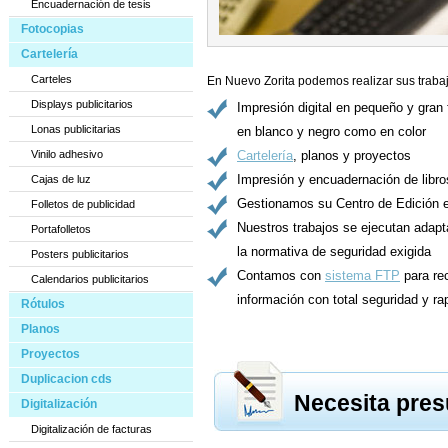
Encuadernación de tesis
Fotocopias
Cartelería
Carteles
En Nuevo Zorita podemos realizar sus trabaj
Displays publicitarios
Impresión digital en pequeño y gran 
Lonas publicitarias
en blanco y negro como en color
Vinilo adhesivo
Cartelería
, planos y proyectos
Impresión y encuadernación de libro
Cajas de luz
Gestionamos su Centro de Edición 
Folletos de publicidad
Nuestros trabajos se ejecutan adap
Portafolletos
la normativa de seguridad exigida
Posters publicitarios
Contamos con
sistema FTP
para rec
Calendarios publicitarios
información con total seguridad y ra
Rótulos
Planos
Proyectos
Duplicacion cds
Necesita pre
Digitalización
Digitalización de facturas