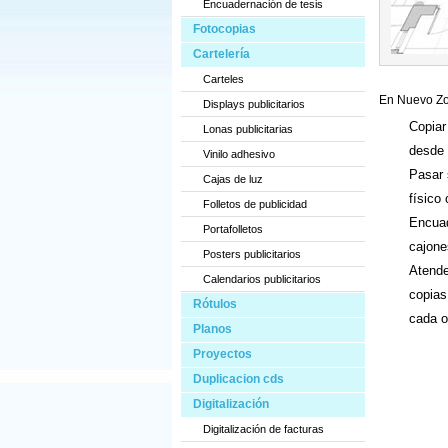
Encuadernación de tesis
Fotocopias
Cartelería
Carteles
En Nuevo Zor
Displays publicitarios
Copiar
Lonas publicitarias
desde 
Vinilo adhesivo
Pasar 
Cajas de luz
físico 
Folletos de publicidad
Encuad
Portafolletos
cajone
Posters publicitarios
Atende
Calendarios publicitarios
copias
Rótulos
cada o
Planos
Proyectos
Duplicacion cds
Digitalización
Digitalización de facturas