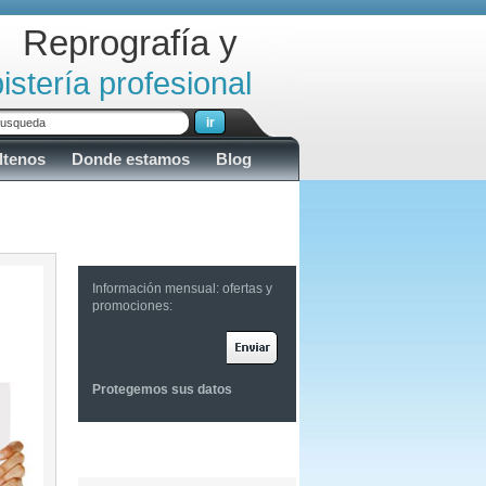
Reprografía y
istería profesional
ltenos
Donde estamos
Blog
Inscribase
Información mensual: ofertas y
promociones:
Protegemos sus datos
Comentarios de clientes