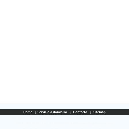
Home
|
Servicio a domicilio
|
Contacto
|
Sitemap
Zorita Nuevo Centro de Edición S.L. | C/ Paseo Imperial 6, Bajo B | 28005 Madrid
Tel: 91 354 17 02 | Fax: 91 354 17 04 | nuevozorita@nuevozorita.com