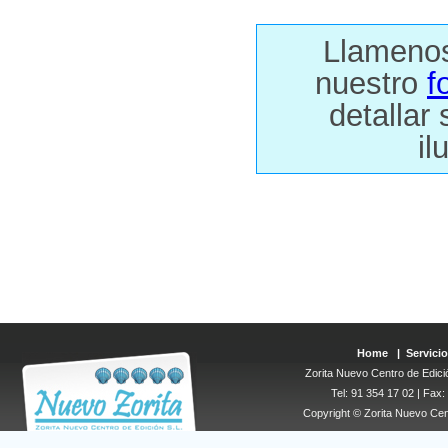
Llamenos 
nuestro
f
detallar
il
Home
|
Servicio
Zorita Nuevo Centro de Edició
Tel: 91 354 17 02 | Fax
Copyright © Zorita Nuevo Cen