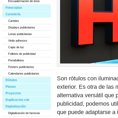
Encuadernación de tesis
Fotocopias
Cartelería
Carteles
Displays publicitarios
Lonas publicitarias
Vinilo adhesivo
Cajas de luz
Folletos de publicidad
Portafolletos
Posters publicitarios
Calendarios publicitarios
Son rótulos con iluminac
Rótulos
exterior. Es otra de la
Planos
Proyectos
alternativa versátil qu
Duplicacion cds
publicidad, podemos util
Digitalización
que puede adaptarse a i
Digitalización de facturas