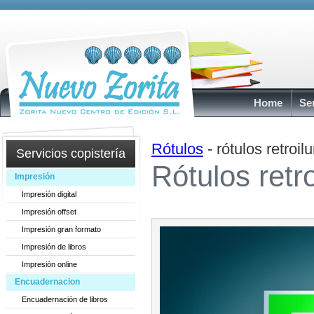
Home
Se
Rótulos
- rótulos retroi
Servicios copistería
Rótulos retr
Impresión
Impresión digital
Impresión offset
Impresión gran formato
Impresión de libros
Impresión online
Encuadernacion
Encuadernación de libros