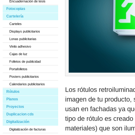
Encuadernación de tesis
Fotocopias
Cartelería
Carteles
Displays publicitarios
Lonas publicitarias
Vinilo adhesivo
Cajas de luz
Folletos de publicidad
Portafolletos
Posters publicitarios
Calendarios publicitarios
Los rótulos retroilumin
Rótulos
imagen de tu producto, 
Planos
Proyectos
usan en fachadas ya que
Duplicacion cds
tipo de rótulo es creado
Digitalización
materiales) que son ilu
Digitalización de facturas