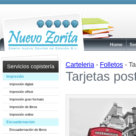
Home
Se
Carteleria
-
Folletos
- Ta
Servicios copistería
Tarjetas pos
Impresión
Impresión digital
Impresión offset
Impresión gran formato
Impresión de libros
Impresión online
Encuadernacion
Encuadernación de libros