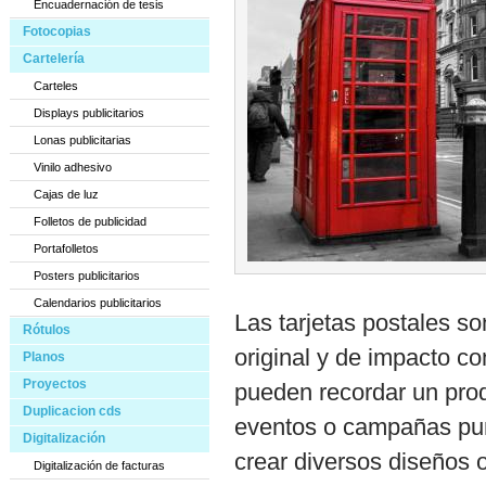
Encuadernación de tesis
Fotocopias
Cartelería
Carteles
Displays publicitarios
Lonas publicitarias
Vinilo adhesivo
Cajas de luz
Folletos de publicidad
Portafolletos
Posters publicitarios
Calendarios publicitarios
Las tarjetas postales so
Rótulos
original y de impacto co
Planos
Proyectos
pueden recordar un prod
Duplicacion cds
eventos o campañas pun
Digitalización
crear diversos diseños 
Digitalización de facturas