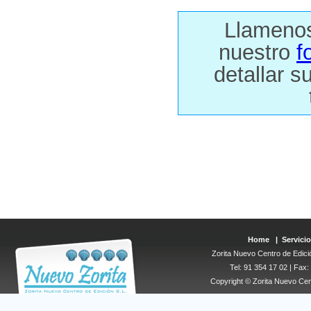
Llamenos 
nuestro
f
detallar s
Home
|
Servicio
Zorita Nuevo Centro de Edició
Tel: 91 354 17 02 | Fax
Copyright © Zorita Nuevo Cen