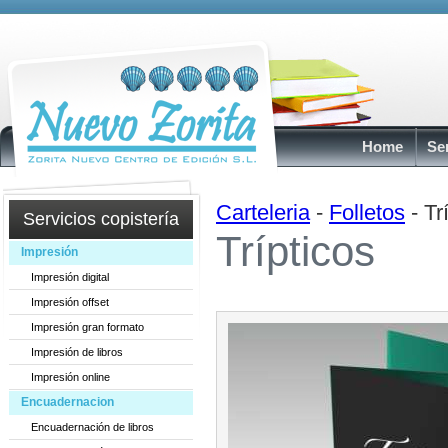
Home
Se
Carteleria
-
Folletos
- Tr
Servicios copistería
Trípticos
Impresión
Impresión digital
Impresión offset
Impresión gran formato
Impresión de libros
Impresión online
Encuadernacion
Encuadernación de libros