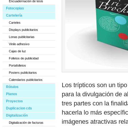
Encuadernación de tesis
Fotocopias
Cartelería
Carteles
Displays publicitarios
Lonas publicitarias
Vinilo adhesivo
Cajas de luz
Folletos de publicidad
Portafolletos
Posters publicitarios
Calendarios publicitarios
Los trípticos son un tipo
Rótulos
para la divulgación de 
Planos
Proyectos
tres partes con la finali
Duplicacion cds
hacerla lo más específi
Digitalización
imágenes atractivas rela
Digitalización de facturas